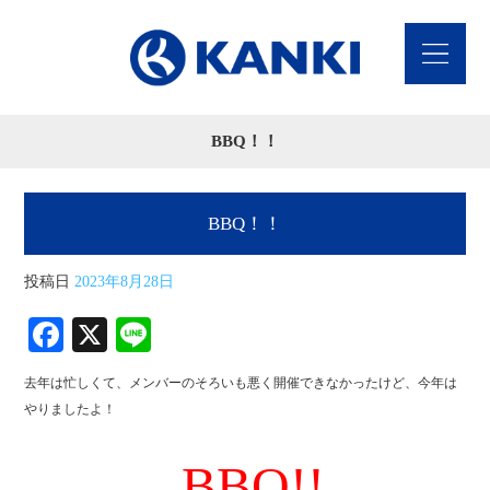
BBQ！！
BBQ！！
投稿日
2023年8月28日
Fa
X
Li
ce
ne
去年は忙しくて、メンバーのそろいも悪く開催できなかったけど、今年は
bo
やりましたよ！
ok
BBQ!!