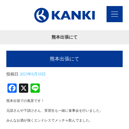
熊本出張にて
熊本出張にて
投稿日
2023年6月10日
Fa
X
Li
ce
ne
熊本出張での風景です！
bo
元請さんや下請けさん、実習生も一緒に食事会を行いました。
ok
みんなお酒が強くエンドレスでメッチャ飲んでました。